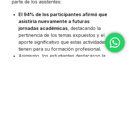
parte de los asistentes:
El 94% de los participantes afirmó que
asistiría nuevamente a futuras
jornadas académicas
, destacando la
pertinencia de los temas expuestos y el
aporte significativo que estas actividades
tienen para su formación profesional.
Asimismo, los estudiantes destacaron la
calidad de los ponentes y la oportunidad
de vincular los contenidos teóricos con
experiencias reales del ámbito
empresarial y administrativo.
La VIII Jornada Académica de Investigación
Científica reafirma el compromiso de la carrera
de Administración y del Instituto Superior
Tecnológico Babahoyo con la promoción de
espacios académicos que fortalezcan las
competencias investigativas, el pensamiento