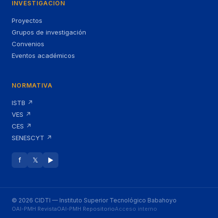
INVESTIGACIÓN
Proyectos
Grupos de investigación
Convenios
Eventos académicos
NORMATIVA
ISTB ↗
VES ↗
CES ↗
SENESCYT ↗
f
𝕏
▶
© 2026 CIDTI — Instituto Superior Tecnológico Babahoyo
OAI-PMH Revista
OAI-PMH Repositorio
Acceso interno