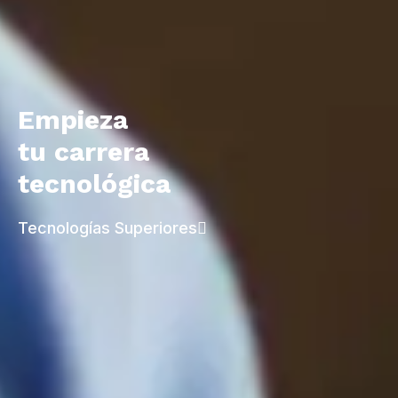
Historias que inspiran
Experiencias reales de estudiantes del
ISTB
Empieza
Becas y
tu carrera
ayudas
tecnológica
El ISTB me dio las herramientas para crecer
económicas
profesionalmente en mi región. Hoy trabajo en lo que
estudié, y eso no es casualidad.
Tecnologías Superiores
Bienestar
Prácticas Entorno Laboral Real